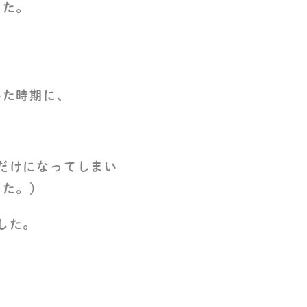
した。
いた時期に、
。
だけになってしまい
した。）
した。