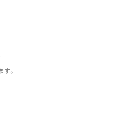
。
。
ます。
、
。