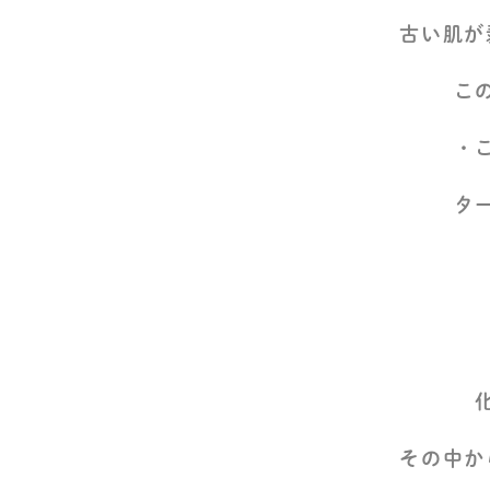
古い肌が
こ
・
タ
その中か