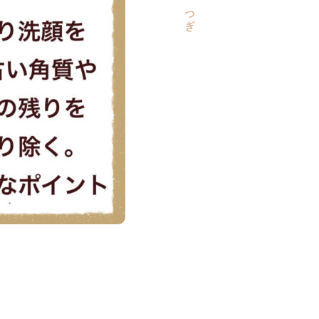
つ
ぎ
。