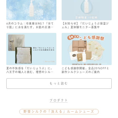
6月のコラム：冷凍庫はNG？「ほて
【お知らせ】「だいじょうぶ保湿ジ
り肌」に水を満たす、お肌の点滴…
ェル」夏体験モニター募集中
夏の不快感を「だいじょうぶ」に。
こども感謝祭開催。全品20%OFFと
八王子の職人と挑む、理想のシル…
新作シルクシューズのご案内
もっと読む
プロダクト
野蚕シルクの「洗える」ルームシューズ