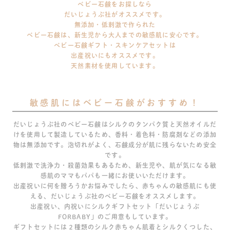
ベビー石鹸をお探しなら
だいじょうぶ社がオススメです。
無添加・低刺激で作られた
ベビー石鹸は、新生児から大人までの敏感肌に安心です。
ベビー石鹸ギフト・スキンケアセットは
出産祝いにもオススメです。
天然素材を使用しています。
敏感肌にはベビー石鹸がおすすめ！
だいじょうぶ社のベビー石鹸はシルクのタンパク質と天然オイルだ
けを使用して製造しているため、香料・着色料・防腐剤などの添加
物は無添加です。泡切れがよく、石鹸成分が肌に残らないため安全
です。
低刺激で洗浄力・殺菌効果もあるため、新生児や、肌が気になる敏
感肌のママもパパも一緒にお使いいただけます。
出産祝いに何を贈ろうかお悩みでしたら、赤ちゃんの敏感肌にも使
える、だいじょうぶ社のベビー石鹸をオススメします。
出産祝い、内祝いにシルクギフトセット「だいじょうぶ
FORBABY」のご用意もしています。
ギフトセットには２種類のシルク赤ちゃん肌着とシルクくつした、