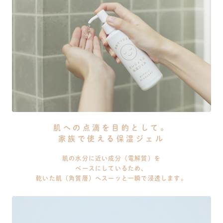
肌への点滴を目的として。
家族で使える保湿ジェル
肌の水分に近い成分（電解質）を
ベースにしているため、
乾いた肌（角質層）へスーッと一瞬で浸透します。