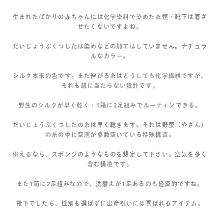
生まれたばかりの赤ちゃんには化学染料で染めた衣類・靴下は着さ
せたくないですよね。
だいじょうぶくつしたは染めなどの加工はしていません。ナチュラ
ルなカラー。
シルク本来の色です。また伸びる糸はどうしても化学繊維ですが、
それも肌に当たらない設計です。
野生のシルクが早く乾く・1箱に2足組みでルーティンできる。
だいじょうぶくつしたの糸は早く乾きます。それは野蚕（やさん）
の糸の中に空洞が多数空いている特殊構造。
例えるなら、スポンジのようなものを想定して下さい。空気を多く
含む構造です。
また1箱に2足組みなので、洗替えが1足あるのも経済的ですね。
靴下でしたら、性別も選ばずに出産祝いには喜ばれるアイテム。