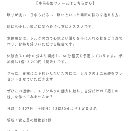
【事前参加フォームはこちらから】
眠りが浅い・日中もだるい・眠いといった睡眠の悩みを抱える方、
肌にも優しい製品に関心を持つ方にオススメです。
本体験会は、シルクの力で
心地よい眠りを手に入れる枕を
ご自身で
作り、お持ち帰りいただける機会です。
体験会は
13時30分より開始
し、
60分程度
を予定しております。
参
加費は1個13,200円（税込）です。
さらに、
事前にご予約
いただいた方には、
シルクのミニ石鹸をプレ
ゼント
させていただきます！
ぜひこの機会に、エリシルクの魅力に触れ、自分だけの「癒しの
枕」を作ってみませんか？
日時：9月27日（土曜日）13時30分より＊定員８名
場所：食と農の博物館1階