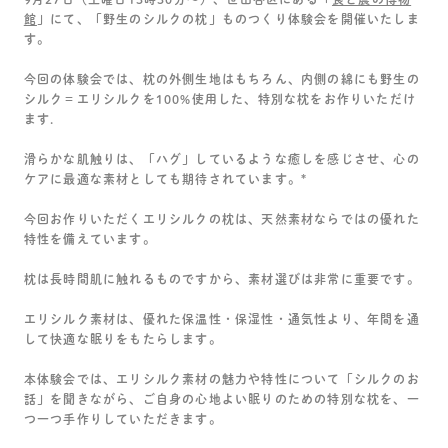
館
」にて、「野生のシルクの枕」ものつくり体験会を開催いたしま
す。
今回の体験会では、
枕の外側生地はもちろん、内側の綿にも野生の
シルク＝エリシルクを100%使用
した、特別な枕をお作りいただけ
ます.
滑らかな肌触り
は、「ハグ」しているような
癒し
を感じさせ
、
心の
ケアに最適な素材
としても期待されています
。*
今回お作りいただくエリシルクの枕は、天然素材ならではの優れた
特性を備えています。
枕は長時間肌に触れるものですから、素材選びは非常に重要です。
エリシルク素材は、
優れた保温性・保湿性・通気性
より、年間を通
して快適な眠りをもたらします。
本体験会では、エリシルク素材の魅力や特性について「シルクのお
話」を聞きながら
、
ご自身の心地よい眠りのための特別な枕を、
一
つ一つ手作りしていただきます。