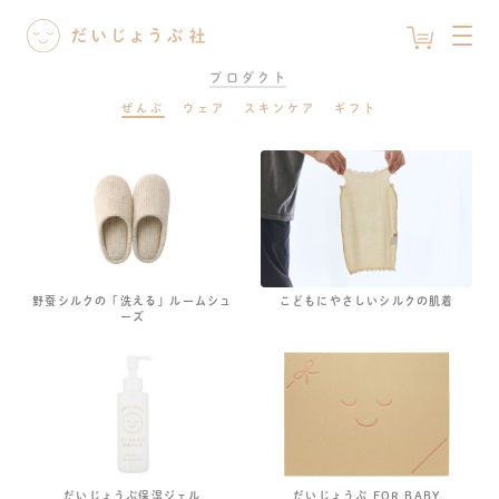
プロダクト
ぜんぶ
ウェア
スキンケア
ギフト
野蚕シルクの「洗える」ルームシュ
こどもにやさしいシルクの肌着
ーズ
だいじょうぶ保湿ジェル
だいじょうぶ FOR BABY